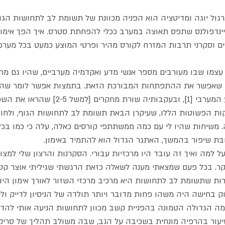
גול יוגה ומדיטציה הוא הפניה מכוונת של תשומת לב לתחושות הגוף
יינדפולנס שתפס תאוצה במערב ככלי להפחתת סטרס. איך הפך אימון
ים וסקרני תרבות המזרח לקורס מהיר ופרטי המוצע כמעט בכל מערכ
עצמו שבו מעורבים מספר אנשי מדע ואקדמיה מערביים, שהיו גם מתר
י שאפשר את ההתפתחות המבורכת הזאת. בתמצות אפשר לומר שהד
אריזה ניתנת לעיכול למדע המערבי [1], ובעקבותיה ש
קות הפשוטות הללו, שעיקרן הבאת תשומת לב לתחושות הגוף, ולחוויי
ה. משיחות שהיו לי עם כמה ממשתתפי קורסים כאלה, עלה כי כמו בכל
ת שיפור בהמשך, האתגר הגדול הוא להתמיד באימון. 
 למה ואיך זה עובד היו מרכזיות עבורי. הסקרנות והרצון שלי למצו
קר. בכל פעם שמצאתי מענה לשאלה כזאת הרגשתי שגיליתי אוצר קטן
ות שתשומת לב לתחושות היא מרכיב מרכזי השזור לאורך אימון היוגה
ק בחישה היה משהו פחות מדובר ויותר תולדה של הניסיון לדייק ולש
מה הגדולה הטמונה בהפניית קשב מכוון לתחושות הניעה אותי להד
שיעור בהרפיה מונחית בשכיבה על הגב, שבה משולב תהליך של סריק