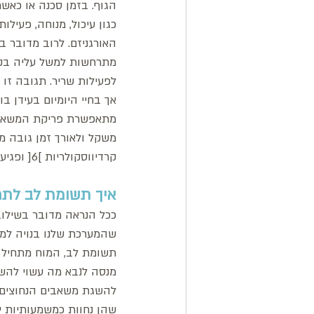
הגוף. בזמן סכנה או כאש
כגון עיכול, מנוחה, פעיל
מתרחשות למשל עליה בקצ
לפעילות שריר. תגובה זו 
אך בחיי היומיום בעידן ב
מתאפשרת פריקת המשאבים
משקל ולאורך זמן גובה מ
קרדיווסקולריות ]6[ ופגיעה בפעילות חיסונית ]7[ ועוד.
איך תשומת לב לתחו
ככל הנראה מדובר בשילוב 
שהמערכת שלנו בנויה למק
תשומת לב, המוח מתחיל ל
מנסה לנבא מה עשוי להשתב
להשגת משאבים הנחוצים 
שהן נחוות כמשמעותיות י