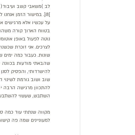
לב )משאבי קשב ועיבוד( 
]8[. במישור הזמן אנחנ
על עכשיו אלא מרגישים את
בטווח הארוך קורה משהו 
נוטה לפעול באופן אוטומ
לצרכים. אני זוכרת שכשנו
שונות. כעבור כמה ימים 
שהבאתי מודעות בכוונה ש
להישרדותי, והפסיק לסנן
שוב ושוב גורמת לשינוי ה
להתכוון מרגישה הרבה יו
השתבש, שעשוי להשתבש א
מקווה שנתתי עוד כמה סי
למעוניינים שמה פה קישור