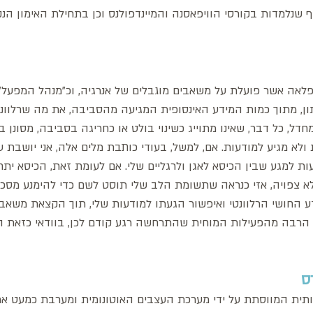
שנלמדות בקורסי הוויפאסנה והמיינדפולנס וכן בתחילת האימון הנקר
פלאה אשר פועלת על משאבים מוגבלים של אנרגיה, וכ"מנהל המפעל" 
ון, מתוך כמות המידע האינסופית המגיעה מהסביבה, את מה שרלוונט
חדל, כל דבר, שאינו מתוייג כשינוי בולט או כחריגה בסביבה, מסונן 
א מגיע למודעות. אם, למשל, בעודי כותבת מלים אלה, אני יושבת על
ת למגע שבין הכיסא לאגן ולרגליים שלי. אם לעומת זאת, הכיסא ית
א צפויה, אזי כנראה שתשומת הלב שלי תוסט לשם כדי להימנע מסכ
ע החושי הרלוונטי ואיפשור הגעתו למודעות שלי, תוך הקצאת משאבים
 הרבה מהפעילות המוחית שהתרחשה רגע קודם לכן, בוודאי כזאת 
ס 
תית המווסתת על ידי מערכת העצבים האוטונומית ומערבת כמעט את