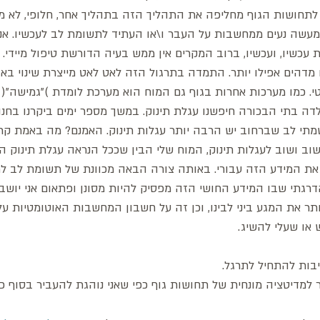
לתחושות הגוף מחליפה את התהליך הזה בתהליך אחר, חלופי, לא מזי
ו למעשה נעים ממחשבות על העבר ו\או העתיד לתשומת לב לעכשיו. אנ
 עכשיו, ועכשיו, ברוב המקרים אין ממש בעיה הדורשת טיפול מיידי. 
מדהים אפילו יותר. התמדה בתרגול הזה לאט לאט מייצרת שינוי באופ
טי. כמו מערכות אחרות בגוף גם המוח הוא מערכת לומדת )"גמישה"
לדה בתי הבכורה חיפשנו עגלת תינוק. במשך מספר ימים ביקרנו בחנוי
שמתי לב שברחוב יש הרבה יותר עגלות תינוק. האמנם? מה באמת קרה
וב ושוב לעגלות תינוק, המוח שלי הבין שככל הנראה עגלת תינוק הי
 את המידע הזה עבורי. באותה צורה הבאה מכוונת של תשומת לב ל
דרגתי שבו המידע החושי הזה מפסיק להיות מסונן ופתאום אני יושבת
תר את המגע ביני לבינו, וכן זה על חשבון המחשבות האוטומטיות ע
ו שעלי להשיג.
בות להתחיל לתרגל. 
 למדיטציה מונחית של תחושות גוף כפי שאני נוהגת להעביר בסוף כל 