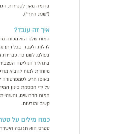
בדומה מאד לסקירות הגוף 
("שנת היוגי").
איך זה עובד?
המוח שלנו הוא מכונה מו
לדלות ולעבד, בכל רגע נת
בעולם. לשם כך, כברירת מ
בתהליך הקליטה העצבית ול
מיוחדת למוח להביא מודעו
באופן חריג לטמפרטורה ל
על ידי הפסקת סינון המיד
המוח הדרושים, והשהיית
קשב ומודעות.
כמה מילים על סטר
סטרס הוא תגובה הישרדו