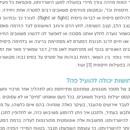
ר המוח מזהה צורך מיידי בפעולה למען הישרדותנו, מוקפאת כל פעיל
ות חיסונית וכד', ובמקומן מוזרמים משאבים רבים למטרה אחת ויחידה 
האורגניזם. לרוב מדובר בלהילחם פיסית או לברוח פיסית (flight or fight)
ב הלב, קצב הנשימה, לחץ הדם ורוחב האישונים לצד הזרמה מאסי
כאמור נועדה לחלץ אותנו מסכנה או לאפשר לנו להשיג משאבים החיוני
ו אנו חיים לרוב תגובת הסטרס לא מסתיימת בריצה או בלחימה פיסית, 
 האצורים בגוף )או מתרחשת לאט מדי(, דבר שמאריך מאד את זמן 
חיר גופני. בין השאר, רמות גבוהות של סטרס על בסיס גבוה מקושרו
שות יכולה להועיל פה? 
של מספר מנגנונים, שמתוכם מתייחסת כאן לתהליך אחד מרכזי וחשוב:
סם יעילות בניצול משאבים, בכל פעם שאנחנו "נחים" או לא עסוקים
עבד אירועים מהעבר, בעיקר כאלה שנחווה בהם איום כלשהו, על מנ
ש בעתיד, ולתכנן איך ניתן להימנע משיבוש כזה, או לחלופין לתכן א
להישרדותנו. מחשבות אלה אוטומטית מתורגמות לעליה ברמת הסטרס
ותר להישרדותנו, כך עוצמת השפעתן תגבר. בטווח המיידי הפניה מכ