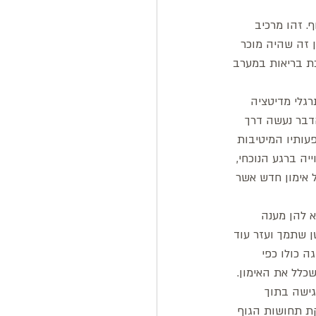
. זהו מרכיב 
 זה שהיה מוכר 
ת בריאות במערב 
גלי מדיטציה 
בר נעשה דרך 
ורת מחקרים [למשל 2-5] שהראו את השפעותיו המיטיבות 
ה ברגע הנוכחי, 
 אימון חדש אשר 
א להן מענה 
 שתמך ועזר עוד 
 כולו כפי 
כלל את האימון. 
גישה בתוך 
ת תחושות הגוף 