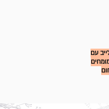
ייב עם
ומחים
ום