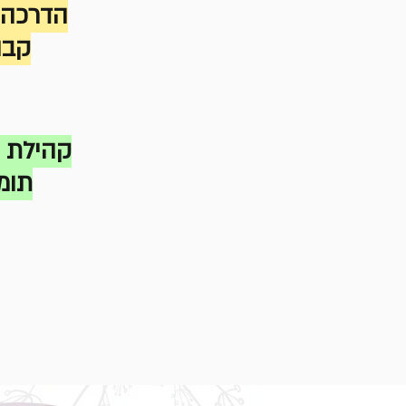
הדרכה 
קבו
קהילת 
תומ