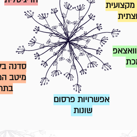
הדיגיטלית
מקצועית
צתית
וואצאפ
כת
סדנה בל
מיטב המ
בתח
אפשרויות פרסום
שונות