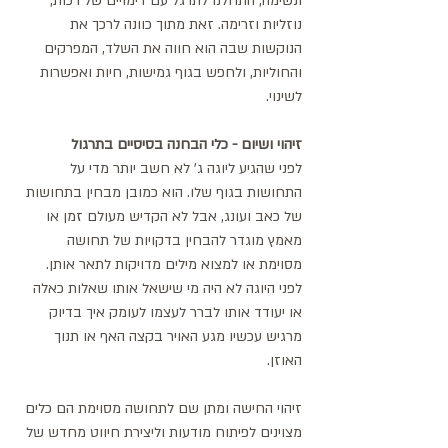
ונשימה, התחלנו לתרגל עם דימויים של רכות, 
נוזליות וזרימה. זאת מתוך כוונה לרכך את 
הנוקשות שבה הוא חווה את השלד, המפרקים 
והחוליות, ולחפש בגוף גמישות, חיות ואפשרות 
לשינוי.  
זיהוי ושיום - כלי הבחנה בסיסיים בתרגול
לפני שהגיע ליוגה ג' לא חשב יותר מדי על 
התחושות בגוף שלו. הוא כמובן מבחין בתחושות 
של כאב ועונג, אבל לא הקדיש מעולם זמן או 
מאמץ מוגדר להבחין בדקויות של תחושה 
מסוימת או למצוא מילים מדויקות לתאר אותן. 
לפני היוגה לא היה מי שישאל אותו שאלות כאלה 
או יעודד אותו לברר לעצמו לעומק איך בדיוק 
מרגיש עכשיו מגע האויר בקצה האף או תנוך 
האוזן. 
זיהוי החישה ומתן שם לתחושה מסוימת הם כלים 
מצוינים לפיתוח מודעות וליצירת חיווט מחדש של 