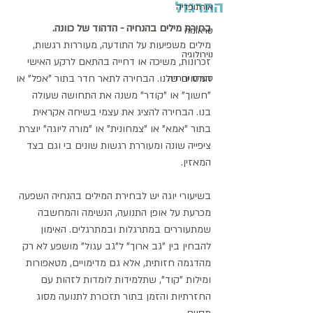
התרגול
אורתופדיה
בחירת מילים בהנחיה - הדהוד של כוונה.
טראומה
מילים משפיעות על התודעה, מעוררות רגשות, 
נוירולוגיה
זכרונות, משיכה או דחייה בהתאם לרקע האישי 
המסוים שלנו. הבחירה לתאר חדר בתור "אפל" או 
סטרס וחרדה
"חשוך" או "קודר" משנה את התחושה שעולה 
בנו. הבחירה להציג את עצמי בשיחה אקראית 
בתור "אמא" או "צמחונית" או "מורה ליוגה" יוצרת 
ציפייה שונה ומעוררת רגשות שונים בי וגם בצד 
המאזין. 
בשיעורי יוגה יש לבחירת המילים בהנחיה השפעה 
מכרעת על אופן התנועה, הנשימה והמחשבה 
שמתעוררים במתרגלות ובמתרגלים. האימון 
להבחין בין "גב ארוך" ל"גב עגול" מושפע לא רק 
מהדגמה חזותית, אלא גם מדימויים, מטאפורות 
ומילות "קוד", שתלמידות לומדות לזהות עם 
החזרתיות והזמן בתור תזכורת לתנועה מסוג 