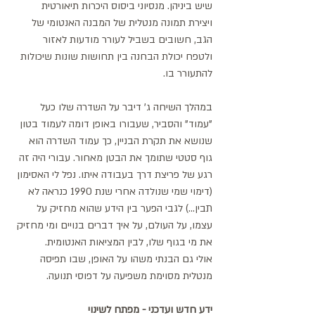
שיש ביניהן. מנסיוני ביסוס היכרות תיאורטית 
ויצירת תמונה מנטלית של המבנה האנטומי של 
הגב, חשובים בשביל לעורר מודעות לאזור 
ולטפח יכולת הבחנה בין תחושות שונות שיכולות 
להתעורר בו. 
במהלך השיחה ג' דיבר על השדרה שלו כעל 
"עמוד" והסביר, שעבורו באופן דומה לעמוד בטון 
שנושא את תקרת הבניין, כך עמוד השדרה הוא 
גוף סטטי שתומך את הבטן מאחור. עבורי היה זה 
רגע של פריצת דרך בעבודה איתו. נפל לי האסימון 
(דימוי שמי שנולדה אחרי שנת 1990 כנראה לא 
תבין…) לגבי הפער בין הידע שהוא מחזיק על 
עצמו, על העולם, על איך דברים בנויים ומי מחזיק 
את מי בגוף שלו, לבין המציאות האנטומית.
אולי גם הבנתי משהו על האופן, שבו תפיסה 
מנטלית מסוימת משפיעה על דפוסי תנועה.
ידע חדש ועדכני - מפתח לשינוי