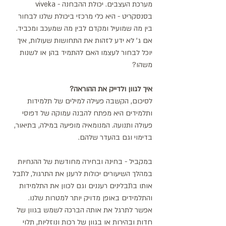
מערכת העצבים. יכולת ההבחנה - viveka 
בסנסקריט - היא כלי מרכזי ביכולת שלנו לבחור 
בין מה שמועיל ומקדם לבין מה שמעכב ומכביד. 
אם ג' לא ידע לזהות את התחושות שעולות, איך 
יוכל לבחור לעצמו האם להתמיד בהן או לשנות 
משהו?
איך לגוון ולדייק את ההוראה?
לסיכום, הקשבה פעילה למילים של תלמידות 
ותלמידים היא מפתח להבנה עמוקה של דפוסי 
פעולה ותנועה. המנומאיה מופיעה במילה, בתיאור, 
בדימוי וגם בהעדר שלהם. 
במקביל - בחינה ובחירה מחודשת של ההנחיות 
במהלך השיעורים יכולות לרענן את התרגול, לתבל 
אותו בתבלינים רעננים וגם לכוון את התלמידות 
והתלמידים באופן מדויק יותר למטרות שלנו. 
אפשר לתרגל את אותה הברכה לשמש בגוון של 
חדות ובהירות או בגוון של רכות ונוזליות, תלוי 