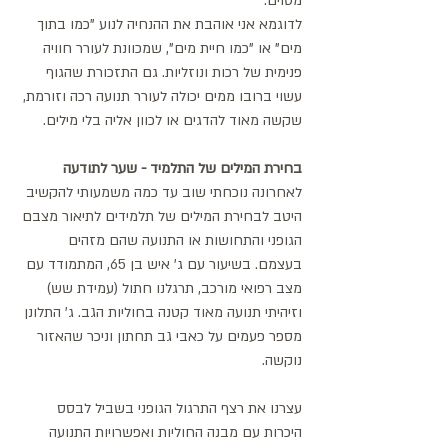
מסוים. 
לדוגמא אני אוהבת את ההנחיה לנוע "כמו בתוך 
מים" או "כמו חיית מים", שמכוונת לעורר חוויה 
פנימית של רכות ונוזליות. גם התזכורת שהגוף 
עשוי ברובו ממים יכולה לעורר תנועה רכה וזורמת, 
שקשה מאוד להדגים או לכוון אליה בלי מילים.  
בחירת המילים של התלמיד - שער לתודעה
לאחרונה נוכחתי שוב עד כמה משמעותי להקשיב 
היטב לבחירת המילים של תלמידים לתיאור מצבם 
הגופני והתחושות או התנועה שהם מזהים 
בעצמם. בשיעור עם ג' איש בן 65, המתמודד עם 
מצב רפואי מורכב, תרגלנו חתול (עמידת שש) 
וזיהיתי תנועה מאוד קטנה בחוליות הגב. ג' התלונן 
מספר פעמים על כאבי גב תחתון וניכר שהאזור 
נוקשה. 
עצרנו את רצף התרגול הגופני בשביל לבסס 
היכרות עם מבנה החוליות ואפשרויות התנועה 