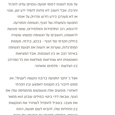
על מנת לשנות דפוסי תנועה גופניים עלינו לתרגל 
והרבה. אבל חשוב לא פחות להמיר ידע ישן, שגוי 
או לא מעודכן בידע חדש ומדויק על אופני 
התנועה והפעולה של הגוף, הנשימה והתודעה. 
לדוגמא, רוב התלמידות והתלמידים, שאני פוגשת 
לראשונה, חושבים על הנשימה כמשהו שקורה 
בחלק הקדמי של הגוף - בבטן, בחזה. מעטות 
המתרגלות, שערות או חשות את תנועת הנשימה 
באיזור הגב או בין השכמות. אבל המציאות 
האנטומית היא שהריאות ממלאות את כל המרחב 
בין הצלעות - מלפנים ומאחור. 
אצל ג' היקר התנועה ברובה נוקשה ו"עצית", אין 
ממש חיבור בין הקצוות לאמצע ובין הקדמי 
לאחורי. מופעים אלה מושפעים מהתפיסה שלו את 
הגוף, שבאה לידי ביטוי במילים שבהן הוא מתאר 
את מצבו. בשביל להתחיל לשחרר את הנוקשות 
בין החוליות שלו, להביא לשם תנועה, הזנה 