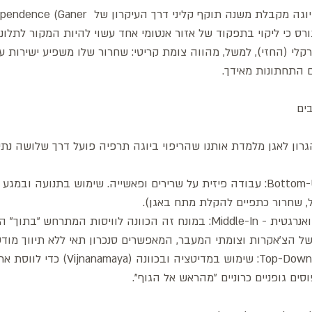
הראייה ההוליסטית של היוגה מקבלת משנה תוקף קליני דר
. עיקרון זה גורס כי ליקוי בתפקוד של אזור אנטומי אחד עשוי להיות המקור לת
לי (החזי), למשל, מהווה צומת קריטי: שחרור שלו משפיע ישירות על
ם התחתונות מאידך.
בים
ן לאגן מלמדת אותנו שהריפוי ביוגה תרפיה פועל דרך שלושה נתיב
מהגוף אל המח- Bottom-Up: עבודה פיזית על שרירים ופאשייה. שימוש בתנועה וב
 שחרור כתפיים להקלת מתח באגן).
תקשורת תוך תאית ואנרגטית - Middle-In: במונח זה הכוונה לוויסות המתרח
ל הצ'אקרות וצומתי המעבר, המאפשרים סנכרון תאי ללא תיווך מודע
מהתודעה אל הגוף Top-Down: שימוש במדיטציה ובכוונה
ים גופניים כרוניים "מהראש אל הגוף".