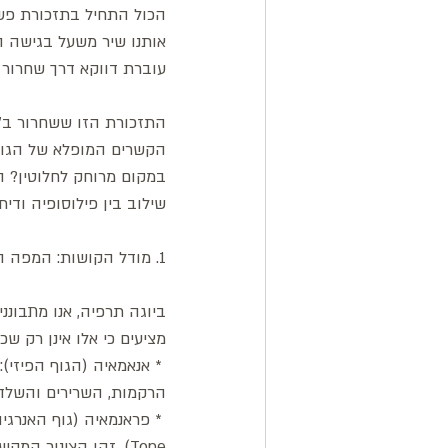
הכול התחיל בתזכורת פש
אותנו שיר משעל בגישה הט
עוברת דווקא דרך שחרור ה
התזכורת הזו ששחרור ב"
הקשרים המופלא של הגוף 
במקום מרוחק לחלוטין? ה
שילוב בין פילוסופיה ודית
1. מודל הקושות: המפה הנוירו-פילוסופית של האדם
מציעים כי אלו אינן רק שכ
 * אנאמאיה (הגוף הפיזי)
הרקמות, השרירים והשלד.
Tone). זהו הצינור המקשר בין תנועה לתחושה.