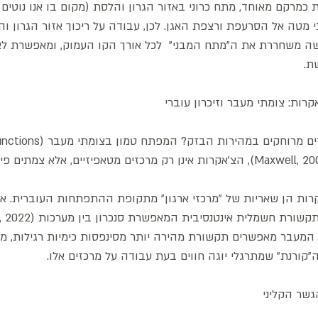
 כמרקם מאוחד, מתח כרוני באזור הגרון והלסת (מקום בו אנו נוטים 
 מטה אל הסרעפת ורצפת האגן. לכן, עבודה על ריכוך אזור הגרון והצ
שה משחררת את ה"מתח המבני"  לכל אורך הקו העמוק, ומאפשרת לא
ת. 
התיאוריה של מקסוול (Maxwell, 2009), הצ'אקרות אינן רק מרכזים מטאפיזיים, אלא צמת
קרות הן שאריות של "מרכזי ארגון" מתקופת ההתפתחות העוברית. אזו
רת חשמלית אינטנסיבית המאפשרת סנכרון בין מערכות (Moga, 2022).
 המעבר מאפשרים תקשורת מהירה יותר מסינפסות כימיות רגילות, מ
קורנת" שמתרגלי יוגה חווים בעת עבודה על מרכזים אלו.