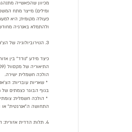
​מכיוון שהפאשייה מתנהגת
ומילים) מייצר מתח המשכי
פעולה מקומית; היא למע
ולהתמלא באנרגיה מחודש
3. הנוירוביולוגיה של הצ'אקרות: צומתי מעבר וזיכרון עוברי
הולכה חשמלית ישירה.
 * שאריות עובריות: הצ'א
בגוף הבוגר כצמתים של תקשו
 * הולכה חשמלית: צומתי
התחושה ה"אנרגטית" או ה"
4. תלות הדדית אזורית: הגשר הקליני