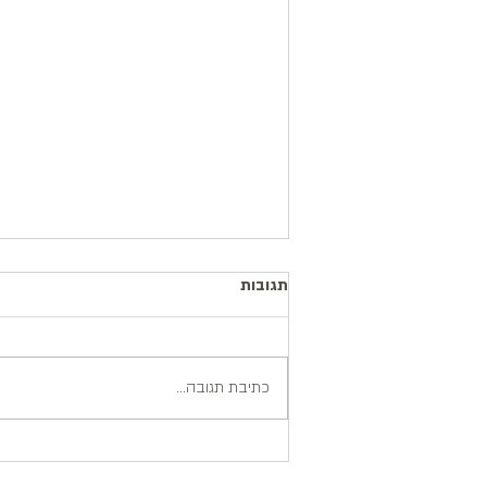
תגובות
כתיבת תגובה...
ראיית השלם: עיקרון מפתח בעבודת
היוגה תרפיה