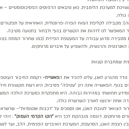
משויכת למערכת הלימבית. כאן נחבאים הדפוסים הפסיכוסומטיים – אות
כולה.
כמה): מקבילה לקליפת המוח הפרה-פרונטלית, האחראית על תפקודים נ
בד המאפשר לנו לזהות את הקשרים בגוף ולבחור בתנועה מטיבה.
 מסבירה מדוע עבודה על המעטפת הפיזית (כמו שחרור המתח בצווא
אנרגטית והרגשית, ולהשפיע על איברים מרוחקים.
נודד מהגרון לאגן, עלינו להכיר את ה
פאשייה- 
רקמת החיבור העוטפת 
ים בגוף. הפאשייה אינה רק "עטיפה" פסיבית; היא רשת תקשורת חיה,
 ומידע תחושתי במהירות גבוהה. היא מתפקדת כמערכת הולכה המשכ
ודה אחת יורגשו לאורך השרשרת כולה.
ור הצוואר לטובת האגן, אנו נסמכים על "רכבות אנטומיות"– שרשראו
רים מרוחקים. דוגמה מובהקת לכך היא 
"הקו הקדמי העמוק" 
: זוהי 
ין רצפת האגן, הסרעפת, המערכת האיברים הפנימית, הלב, ועד לשרי