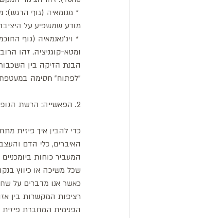
 * מנומאיה (גוף הרגש): 
מודע שמשפיע על היציבה 
 * ויג'נאנמאיה (גוף החו
ומטא-קוגניציה. זהו הרו
הבנת הזיקה בין השכבות
"לפתוח" חסימה במעטפת ה
2. הפאשייה: הרשת הגופנית שמחברת קצוות
כדי להבין איך פיזית מתח 
האיברים, כלי הדם והעצב
המעביר כוחות ביומכניים
שכל משיכה או כיווץ בנק
​כאשר אנו מדברים על שחר
רציפות המקשרות בין אזו
הפנימית המחברת פיזית ב