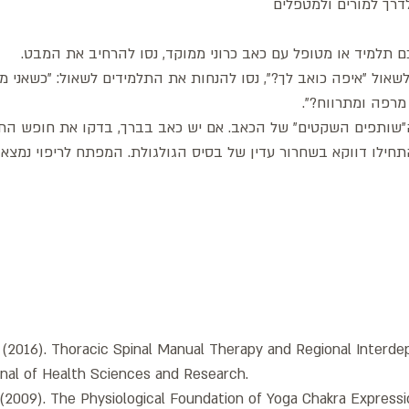
דרך למורים ולמטפלים
למיד או מטופל עם כאב כרוני ממוקד, נסו להרחיב את המבט.
שאול "איפה כואב לך?", נסו להנחות את התלמידים לשאול: "כשאני 
 מרפה ומתרווח?".
 ה"שותפים השקטים" של הכאב. אם יש כאב בברך, בדקו את חופש התנו
חילו דווקא בשחרור עדין של בסיס הגולגולת. המפתח לריפוי נמצא 
al. (2016). Thoracic Spinal Manual Therapy and Regional Interd
rnal of Health Sciences and Research.
 (2009). The Physiological Foundation of Yoga Chakra Expressi