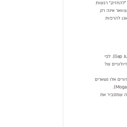
"להחזיק" רגשות 
וואר אינה רק 
גן להרפות 
כיצד מידע "נודד" בין אזורים מרוחקים במהירות הבזק? המפתח טמון בצומתי מעבר (Gap Junctions). לפי 
ים פיזיולוגיים של 
רים אלו נשארים 
ה שמסביר את 