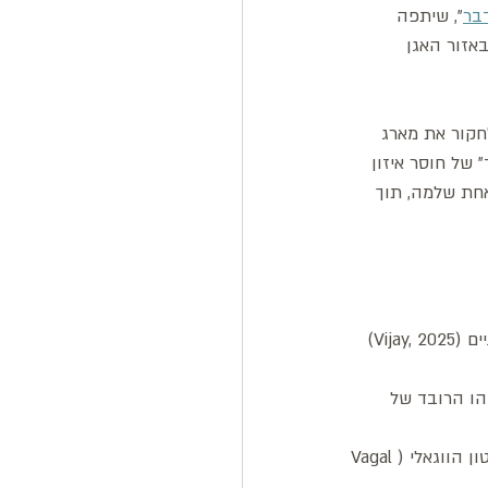
בר
", שיתפה 
אזור האגן 
קור את מארג 
של חוסר איזון 
אחת שלמה, תוך 
ביוגה תרפיה, אנו מתבוננים באדם דרך מודל חמש המעטפות (Pancha Kosha). מחקרים מודרניים (Vijay, 2025) 
הו הרובד של 
 * פראנמאיה (גוף האנרגיה): קשורה ישירות למערכת העצבים האוטונומית, לוויסות הנשימה ולטון הווגאלי (Vagal 