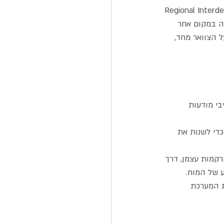
ך העיקרון של Regional Interdependence (Ganer 
לונה במקום אחר 
 הצוואר מחד, 
י מודעות 
מגע כדי לשנות את 
ש "בתוך" הרקמות עצמן, דרך 
 של המוח.
 (Vijnanamaya) כדי לווסת את המערכת 