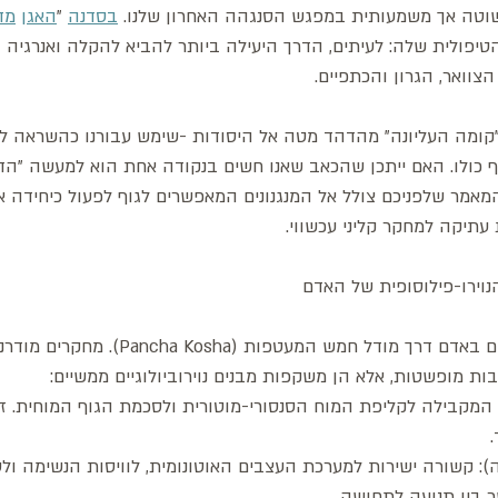
וטה אך משמעותית במפגש הסנגהה האחרון שלנו. 
בסדנה
 "
האגן
מד
יפולית שלה: לעיתים, הדרך היעילה ביותר להביא להקלה ואנרגיה ב
צוואר, הגרון והכתפיים.
קומה העליונה" מהדהד מטה אל היסודות -שימש עבורנו כהשראה לח
כולו. האם ייתכן שהכאב שאנו חשים בנקודה אחת הוא למעשה "הד" 
מאמר שלפניכם צולל אל המנגנונים המאפשרים לגוף לפעול כיחידה 
 עתיקה למחקר קליני עכשווי.
בות מופשטות, אלא הן משקפות מבנים נוירוביולוגיים ממשיים:
: המקבילה לקליפת המוח הסנסורי-מוטורית ולסכמת הגוף המוחית. ז