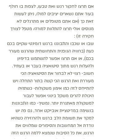
אם תרצו לחקור רגש ואת טבעו, לצפות בו חולף 
בעוד אתם נשארים יציבים למולו, ניתן לעשות 
זאת כך (אם אתם מטופלים או מתרגלים לא 
מנוסים אולי תרצו להתלוות למורה/ מטפל לצורך 
חקירה זו) : 
שבו או שכבו והתבוננו ברגש דומינטי שקיים בכם 
כעת (בחוויה הגופנית והתחושתית שהרגש מעורר 
בכם), או אם תרצו אפשר להשתמש בדימיון 
ולהעלות רגש מתוך סיטואציה בעבר או בעתיד. 
חשוב- רצוי לא לבחור את הסיטואציה הכי 
מעוררת ואת הרגש הכי קשה בתור התחלה ויש 
להתייחס לזה כמו אימון משקולות- כשתהיה 
היכולת להרים משקל בינוני אפשר לעבור 
למשקולת מאתגרת יותר. נמשיך- כמו התבוננות 
בנשימה במדיטציית אובייקט אחד, גם פה יש 
למקד את תשומת הלב ברגש ולהחזירה כשהיא 
נודדת אל המחשבות והסיפורים שמלווים את 
הרגש, את כל הסיבות שנמצא ללמה הרגש הזה 