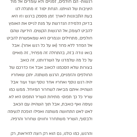
רגשות- הם חולפים, זמניים ולא עומדים אל מול 
היציבות של הוויתנו. הנחת יסוד זו מתגלה לנו 
בעת התבוננות לאורך זמן מספק ברגש וזו היא 
בדיוק הלמידה הנדרשת על מנת לגייס את האומץ 
להביט לעומק אל הרגשות הקשים. הידיעה שהם 
חולפים, מתחילים ונגמרים היא שמאפשרת להביט 
אל הפחד ללא פחד (או על כל רגש אחר). אבל 
בואו נודה בזה, בהתחלה זה מפחיד, זה מאיים 
על כל מה שלמדנו על השרדותנו, זה כואב 
בצורות שלא הסכמנו לכאוב אבל אז כדרכם של 
החולפים והזמניים, הרגש משתנה. יתכן שאחריו 
יהיה רגש נוסף ואחריו אחד נוסף ועוד ועוד אבל 
השהייה איתם מביאה לשחרור המיוחל. ממש כמו 
שריר כל כך תפוס- מתיחת השריר התפוס היא לא 
נעימה ואף כואבת, אבל תוך השהייה עם הכאב 
לאט לאט התחושה משתנה ואפילו הופכת לנעימה 
ולבסוף, השריר משתחרר וחווים שחרור והרפיה. 
והרגש, כמו כולנו, גם הוא רק רוצה להיראות, רק 