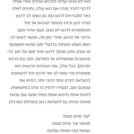
הוא לא הגיוני ועלינו להרגיש אחרת ואולי אפילו 
לדחף להכיר תודה אם הוא עולה, נתייחס לאלה 
כאל התנגדויות לרגש כמו גם נשים לב לרצון 
הפיזי לנוע ולזוז מחוסר הנוחות אל מול 
ההתמסרות לרגש לא נעים. פעם אחרי פעם 
נחזור אל הרגש. אחרי זמן מה, אפשר לשים לב- 
האם משהו השתנה ברגש? יתכן שהוא התעמעם 
או נעלם ויתכן שהפך לרגש אחר (אם עלו תוך כדי 
מחשבות שהשתלטו על התודעה, יתכן וגם הרגש 
יתחזק). בכל שלב, אם הנוכחות הרגשית היא 
מאתגרת מדי שימו לב איך הרגש יכול להשתנות 
בהעלאת זיכרון נוסף חיובי יותר, דמיינו את 
עצמכם שם, הקפידו לדמיין כל פרט בסיטואציה, 
לחוות אותה ולחוש אותה כאילו אתם שם עכשיו 
(אותה הנחיה גם להעלאת רגש בתחילת התרגיל).
"עוד אחת קטנה
תנשמי עוד אחת קטנה
ועכשיו קחי נשימה עמוקה