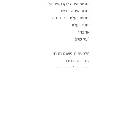
ותגיעי איתה לקרקעית הלב
ותגעי איתה בכאב
ותנשבי עליו רוח טובה
ותניחי עליו 
אהבה"
(יעל קלו)
"ולפעמים פשוט תניחי
לסדר הדברים
ותתני לו לזרם לסחוף
ותנועי איתו
עד הרגע ההוא
בו תתהי איך הגעת אל החוף"
רון אורן, יוגה תרפיסטית מוסמכת מטעם ארגון 
היוגה תרפיה הבינלאומי (C-IAYT), מטפלת 
בקליניקה במכמורת ובאזור עמק חפר