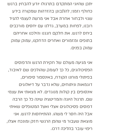
יתכן שהיוגי המתקדם בתרגולו יודע להבחין ברגש 
כחולף וזמני, להתבונן בהזדהות שמקורה בידע 
שגוי ולבחור אחרת אבל אני מרשה לעצמי להגיד 
רובנו, לפחות במערב, גדלנו עם יחסים מורכבים 
ביחס לרגש. את חלקם חגגנו והילכנו אחריהם 
בתופים ומזמורים ואחרים הדחקנו, עמוק עמוק 
עמוק בפנים. 
אני מגיעה מעולם של חקירת הרגש והדפוסים 
הפסיכולוגים, כל כך לעומק שהולכים שם לאיבוד, 
בפיתולי מוחנו הקודח, באינספור סיפורים, 
דוגמאות וניתוחים, שלא נדבר על דיאלוגים 
אינסופים בין קולות מנוגדים. לא מצאתי את עצמי 
שם. תרגול היוגה והמדיטציה שינה כל כך הרבה 
דפוסים פסיכולוגים אצלי ואצל המטופלים שאיתי 
אבל היה חסר לי משהו. ההתייחסות לרגש. אני 
מוצאת שעבור מי שהפן הרגשי חזק ומונכח אצלו, 
ריפוי עובר בהליכה דרכו.