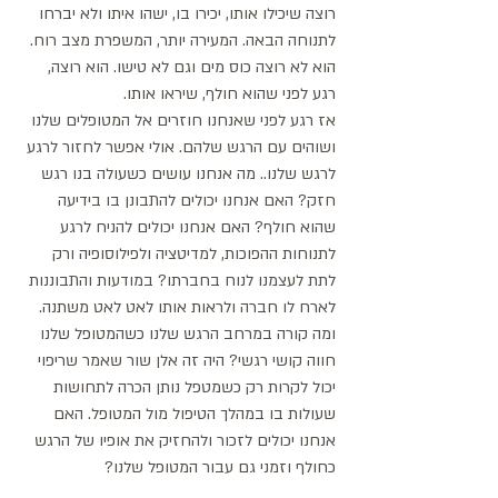
רוצה שיכילו אותו, יכירו בו, ישהו איתו ולא יברחו 
לתנוחה הבאה. המעירה יותר, המשפרת מצב רוח. 
הוא לא רוצה כוס מים וגם לא טישו. הוא רוצה, 
רגע לפני שהוא חולף, שיראו אותו.  
אז רגע לפני שאנחנו חוזרים אל המטופלים שלנו 
ושוהים עם הרגש שלהם. אולי אפשר לחזור לרגע 
לרגש שלנו.. מה אנחנו עושים כשעולה בנו רגש 
חזק? האם אנחנו יכולים להתבונן בו בידיעה 
שהוא חולף? האם אנחנו יכולים להניח לרגע 
לתנוחות ההפוכות, למדיטציה ולפילוסופיה ורק 
לתת לעצמנו לנוח בחברתו? במודעות והתבוננות 
לארח לו חברה ולראות אותו לאט לאט משתנה. 
ומה קורה במרחב הרגש שלנו כשהמטופל שלנו 
חווה קושי רגשי? היה זה אלן שור שאמר שריפוי 
יכול לקרות רק כשמטפל נותן הכרה לתחושות 
שעולות בו במהלך הטיפול מול המטופל. האם 
אנחנו יכולים לזכור ולהחזיק את אופיו של הרגש 
כחולף וזמני גם עבור המטופל שלנו? 