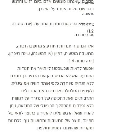
מספיק שאנחנו פוגשים אדם ביום רגיש והרגש 
אורתופדיה
כבר שם מלווה אותנו על המזרן.
טראומה
יוגה היא השקטת תנודות התודעה. [יוגה סוטרה 
נוירולוגיה
1.2)
סטרס וחרדה
אלו הם סוגי תנודות התודעה: מחשבה נכונה, 
מחשבה מוטעית, דמיון (או המשגה), שינה וזיכרון. 
[יוגה סוטה 1.6] 
אפשר לראות שכשפטנג'לי תיאר את תנודות 
התודעה הוא לא הכניס בהן את הרגש וכך נותרנו 
ללא הנחיה מיוחדת כלפי אותה חוויה אמוצינלית 
ולעיתים מטלטלת. אם ניקח את ההבדלים 
התרבותיים ואת התפיסה של המזרח על רגשות 
כלא נפרדים מהתהליך הרציונלי של התודעה, ניתן 
להניח שאל הרגש עלינו להתייחס כתוצר לוואי של 
המיינד, תוצר של מחשבות ותחושות גוף, זכרונות 
ומקורות שהוויתם זמנית וחולפת.