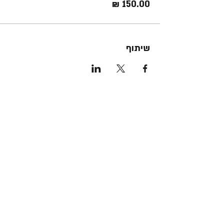
שיתוף
את מנוי הסנגהה שלנו כבר יצא לך
להכיר?
המ
אסטר קלאס החודשי, הדרכת עמיתות
חודשית, נכס דיגטלי באתר יוגה תרפיה ישראל,
קבוצת ווטסאפ ייחודית, 10% הנחה על כללל
האירועים והקורסים שלנו ועוד ועוד
במחיר מוזל וסופר מיוחד