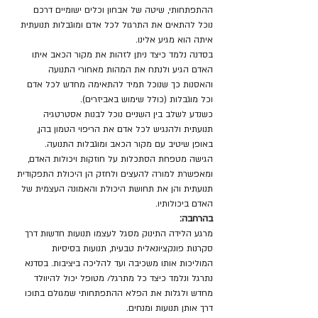
ההתפתחותי, שיטה של אבחון וכלים ישומיים דרכם 
נוכל להתאים את התרגול לכל אדם ומוגבלות תנועתית 
איתה הוא מגיע אלינו.
בסדנה נלמד כיצד ניתן לזהות את מקור הכאב איתו 
האדם הגיע ולנתח את המהות מאחורי התנועה 
והאסנות כך שנוכל תמיד להתאימה מחדש לכל אדם 
וכל מוגבלות (כולל שימוש באביזרים).
כשנדע לשלב בין השניים נוכל לבנות אסטרטגיה 
תנועתית ולהנגיש לכל אדם את הריפוי הטמון בהן, 
באופן שיטיב עם מקור הכאב ומוגבלות התנועה.
הגישה מטפחת הסתכלות על חוזקות ויכולות האדם, 
ומאפשרת למורה להעצים ולחזק הן היכולת התפקודית 
תנועתית והן את תחושת היכולת והאמונה העצמית של 
האדם ביכולותיו.
בהרחבה:
מרגע הלידה התינוק מסגל לעצמו תנועות חדשות דרך 
סקרנות פונקציונאלית טבעית, תנועות בסיסיות 
המוליכות אותו משכיבה ועד להליכה ביציבות. בסדנא 
נתרגל ונלמד כיצד כל מתרגל/ מטופל יכול להיוולד 
מחדש ולגלות את הפלא ההתפתחותי שמגולם בתוכו 
דרך אותן תנועות ומנחים.