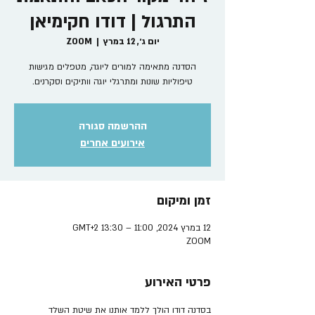
התרגול | דודו חקימיאן
יום ג׳, 12 במרץ
  |  
ZOOM
הסדנה מתאימה למורים ליוגה, מטפלים מגישות
טיפוליות שונות ומתרגלי יוגה וותיקים וסקרנים.
ההרשמה סגורה
אירועים אחרים
זמן ומיקום
12 במרץ 2024, 11:00 – 13:30 GMT‎+2‎
ZOOM
פרטי האירוע
בסדנה דודו הולך ללמד אותנו את שיטת השלד 