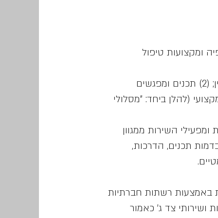
יה ומקצועות טיפול
ככלל, השירות ניתן באמצעות מספר מסלולים: (1) מפגשים קבוצתיים / הרצאות באונליין; (2) תכנים ומפגשים
טראקטיביות (4) תוכן כתוב בבלוג המקצועי (להלן ביחד: "מסלולי
ומפעילי השירות ממגוון
בדמות תכנים, הדרכות,
יים.
ת באמצעות רשתות חברתיות
 ושירותי צד ג' כאמור