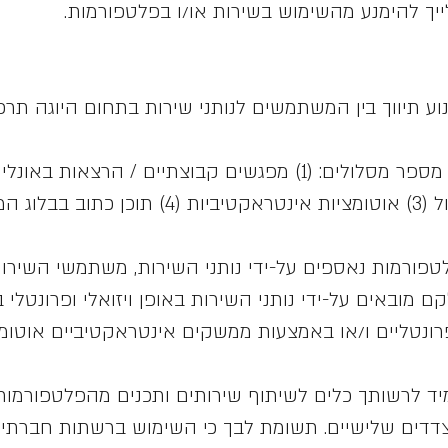
ייך להימנע מהשימוש בשירות או/ו בפלטפורמות.
וע תיווך בין המשתמשים לנותני שירות בתחום היוגה תרפ
מוקלטים בקבצי וידאו ו/או קול (3) אוטומציות אינ
פורמות נאספים על-ידי נותני השירות, משתמשי השירות 
קם מובאים על-ידי נותני השירות באופן ויזואלי ופרונטלי 
 פרונטליים ו/או באמצעות ממשקים אינטראקטיביים אוטומט
יד לרשותך כלים לשיתוף שירותים ותכנים מהפלטפורמו
צדדים שלישיים. תשומת לבך כי השימוש ברשתות חברתיות