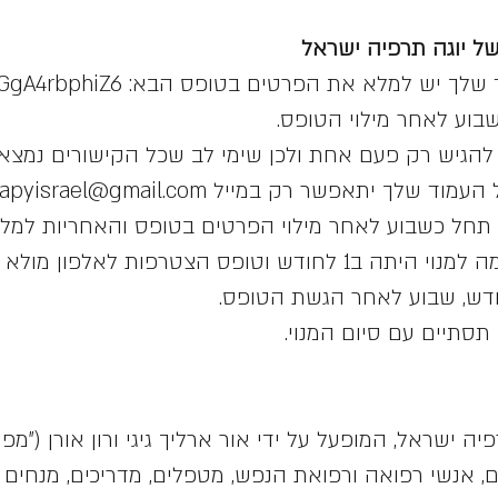
 שלך יש למלא את הפרטים בטופס הבא:
uGgA4rbphiZ6
בוע לאחר מילוי הטופס.
הגיש רק פעם אחת ולכן שימי לב שכל הקישורים נמצאי
של העמוד שלך יתאפשר רק במייל
apyisrael@gmail.com
חל כשבוע לאחר מילוי הפרטים בטופס והאחריות למלא
סתיים עם סיום המנוי.
ה ישראל, המופעל על ידי אור ארליך גיגי ורון אורן ("מפע
, אנשי רפואה ורפואת הנפש, מטפלים, מדריכים, מנחים וכ