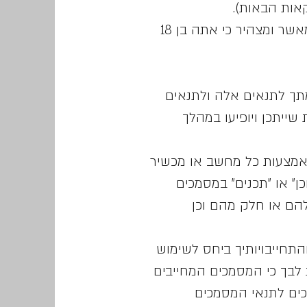
אות הבאות).
הרישום לשירות מותר למשתמשים שהם בני 18 ומעלה בלבד. ברישומך לשירות אתה מאשר ומצהיר כי אתה בן 18
מתך לתנאים אלה ולתנאים
שייתכן ויופיעו במהלך
באמצעות כל מחשב או מכשיר
ן" או "תכנים" במסמכים
(Visual), קולי (Audio), או כל שילוב שלהם או חלק מהם וכן
תחייבויותיך ביחס לשימוש
 לבך כי המסמכים המחייבים
כים לתנאי המסמכים