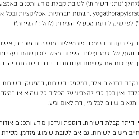
הלן: ״נותני השירות״) לטובת קבלת מידע ותכנים באמצעים
על ידי אתר האינטרנט yogatherapyisrael.co.il ,רשתות חברתיות, א
 לפי שיקול דעת מפעילי השירות (להלן: "השירות").
בעלי תעודות הסמכה פורמאליות ממוסדות מוכרים, אישור
נוסף, אלו שמפעילות השירות מצאו לנכון שהם בעלי ותק, 
ן מעריכות את עשייתם ועבודתם בתחום היוגה תרפיה וה
 נקבה בתנאים אלה, במסמכי השירות, בממשקי השירות ב
בד ואין בכך כדי להצביע על הפליה כל שהיא או רמיזה מ
נאים שווים לכל מין, דת לאום וגזע.
ן היתר קבלת השירות, הוספת ועדכון מידע ותכנים אודות
ב, יחייב רישום לשירות, גם אם לטובת שימוש מזדמן, מס