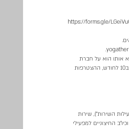
https://forms.gle/LGeiV
ם.
.
yogather
 אותו הוא על חברת
הסנגהה. לדוגמא: אם ההרשמה למנוי היתה ב1 לחודש וטופס הצטרפות לאלפון מולא ב10 לחודש, ההצטרפות
ילות השירות"), שירות
יו"ב החיצוניים למפעילי