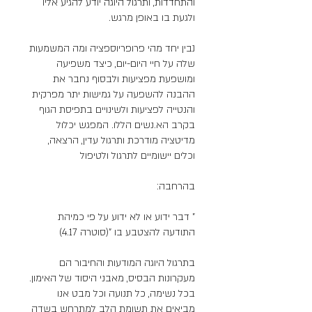
והתחדדות, ותרגול היוגה יודע להגיע אליו
נבין יחד מהי פרופריוספציה ומה המשמעות
שלה על חיי היום-יום, כיצד משפיעה
ומושפעת מפציעות ולבסוף נחבר את
ההבנה להשפעה על גמישות יתר מפרקית
והנטייה לפציעות ולשינויים בתפיסת הגוף
בקרב הא.נשים הללו. המפגש יכלול
מדיטציה מודרכת ותרגול עדין, הרצאה,
" דבר ידוע או לא ידוע על פי כמיהת
בתרגול היוגה המודעות והחיבור הם
מעקרונות הבסיס, מאבני היסוד של האימון.
בכל נשימה, כל תנועה וכל מבט אנו
מביאים את תשומת הלב למתרחש בשדה