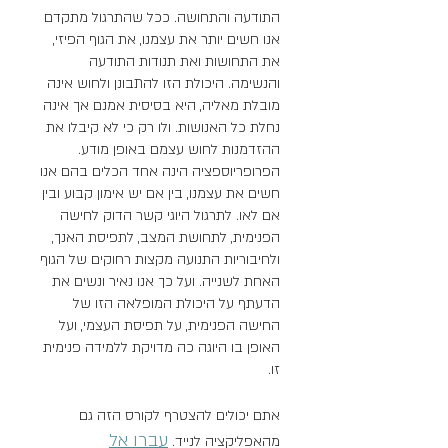
התודעה והתחושה. ככל שהתרגול מתקדם
אנו חשים יותר את עצמנו, את הגוף הפיזי,
את התחושות ואת תנודות התודעה
והנשימה. היכולת הזו להתבונן ולחוש אינה
מובלת מאליה, היא בסיסית אמנם אך אינה
נחלת כל האנושות. ולו רק כי לא קיבלו את
ההזדמנות לחוש עצמם באופן מודע.
הפרופריוספציה הינה אחד הכלים בהם אנו
חשים את עצמנו, בין אם יש אימון קבוע ובין
אם לאו. לתרגול היוגי קשר הדוק לחישה
הפנימית, לתחושת המצב, לתפיסת האנך,
ולחיבוריות התנועה מקצות רחוקים של הגוף
האחת לשנייה. ועל כך אנו נאיר ונשים את
הדעתף על היכולת המופלאה הזו של
החישה הפנימית, על תפיסת העצמי, ועל
האופן בו היוגה כה מדויקת ללמידה פנימית
זו.
אתם יכולים להצטרף לקורס הזה גם
עברו אל
מהאפליקציה לנייד.