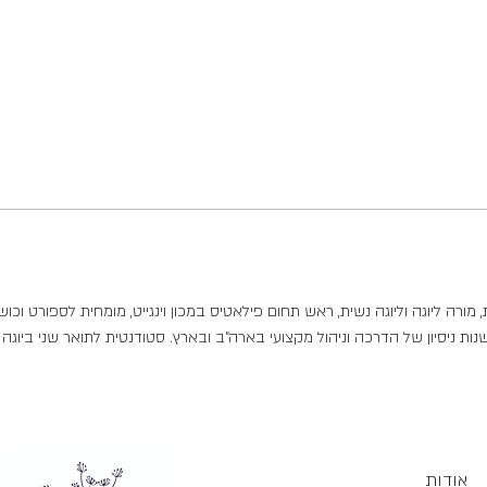
ורה ליוגה וליוגה נשית, ראש תחום פילאטיס במכון וינגייט, מומחית לספורט וכושר
לת קליניקה לשיקום בהוד השרון ו- 34 שנות ניסיון של הדרכה וניהול מקצועי בארה"ב ובארץ. סטודנטית לת
אודות