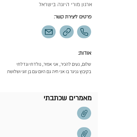
ארגון מורי היוגה בישראל
פרטים ליצירת קשר:
אודות:
שלום, נעים להכיר, אני אמיר, נולדתי וגדלתי 
בקיבוץ גניגר בו אני חיה גם היום עם בן זוגי ושלושת 
את דרכי המקצועית התחלתי במפגש אקראי 
ומכונן עם עולם היוגה, הגעתי לשיעור הראשון בחיי 
מאמרים שכתבתי
זמן קצר אחרי שסיימתי שירות צבאי ומיד בשיעור 
הראשון ידעתי שמצאתי את מה שתמיד חיפשתי 
ולא ידעתי שחיפשתי, היוגה הקסימה אותי וצללתי 
לעולם של חכמה עתיקה שלא איבדה דבר 
מהרלוונטיות שלה עד היום. בשנת 2004 התחלתי 