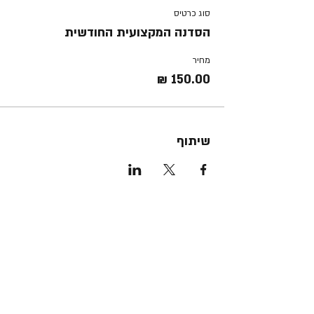
סוג כרטיס
הסדנה המקצועית החודשית
מחיר
שיתוף
את מנוי הסנגהה שלנו כבר יצא לך
להכיר?
המ
אסטר קלאס החודשי, הדרכת עמיתות
חודשית, נכס דיגטלי באתר יוגה תרפיה ישראל,