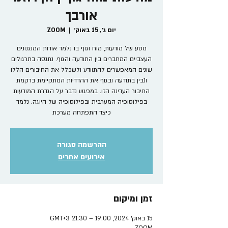
אורבך
יום ג׳, 15 באוק׳
  |  
ZOOM
מסע של מודעות, מוח וגוף בו נלמד אודות המנגנונים
העצביים המחברים בין התודעה והגוף. נתנסה בתרגולים
שונים המאפשרים להתוודע ולשכלל את החיבורים הללו
ונבין בתודעה ובגוף את ההדדיות המתקיימת ברקמת
החיבור העדינה הזו. במפגש נדבר על הגדרת המודעות
בפילוסופיה המערבית ובפילוסופיה של היוגה. נלמד
כיצד התפתחה מערכת
ההרשמה סגורה
אירועים אחרים
זמן ומיקום
15 באוק׳ 2024, 19:00 – 21:30 GMT‎+3‎