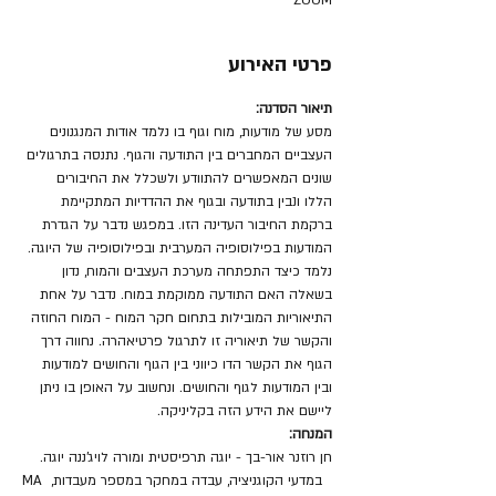
ZOOM
פרטי האירוע
תיאור הסדנה: 
מסע של מודעות, מוח וגוף בו נלמד אודות המנגנונים 
העצביים המחברים בין התודעה והגוף. נתנסה בתרגולים 
שונים המאפשרים להתוודע ולשכלל את החיבורים 
הללו ונבין בתודעה ובגוף את ההדדיות המתקיימת 
ברקמת החיבור העדינה הזו. במפגש נדבר על הגדרת 
המודעות בפילוסופיה המערבית ובפילוסופיה של היוגה. 
נלמד כיצד התפתחה מערכת העצבים והמוח, נדון 
בשאלה האם התודעה ממוקמת במוח. נדבר על אחת 
התיאוריות המובילות בתחום חקר המוח - המוח החוזה 
והקשר של תיאוריה זו לתרגול פרטיאהרה. נחווה דרך 
הגוף את הקשר הדו כיווני בין הגוף והחושים למודעות 
ובין המודעות לגוף והחושים. ונחשוב על האופן בו ניתן 
ליישם את הידע הזה בקליניקה.
המנחה:
חן רוזנר אור-בך - יוגה תרפיסטית ומורה לויג'ננה יוגה.
MA במדעי הקוגניציה, עבדה במחקר במספר מעבדות, 