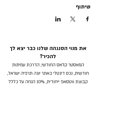
שיתוף
את מנוי הסנגהה שלנו כבר יצא לך
להכיר?
המ
אסטר קלאס החודשי, הדרכת עמיתות
חודשית, נכס דיגטלי באתר יוגה תרפיה ישראל,
קבוצת ווטסאפ ייחודית, 10% הנחה על כללל
האירועים והקורסים שלנו ועוד ועוד
במחיר מוזל וסופר מיוחד
כל הפרטים כאן