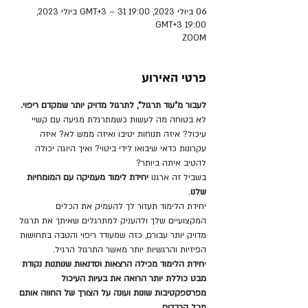
06 ביולי 2023, 19:00 GMT‎+3‎ – 31 ביולי 2023,
19:00 GMT‎+3‎
ZOOM
פרטי האירוע
לעבור מ"עוד תרגול", לתרגול מדויק יותר שמקדם ריפוי.
לא בטוחה מה לעשות כשמתרגלת מגיעה עם קשיי 
עיכול? איזה תנוחות יטיבו ואיזה ממש לא? איזה 
עקרונות כדאי שיבואו לידי ביטוי? ואיך היוגה יכולה 
להטיב איתה ביותר?
בשביל זה ארגנו
 יחידת לימוד מעמיקה עם המומחיות 
שלנו
. 
יחידת הלימוד תעזור לך להעמיק את הכלים 
המקצועיים שלך ולהעניק למתרגלים שאיתך את תרגול 
מדויק יותר עבורם, כזה שמעודד ריפוי והטבה בתחושות 
הפיזיות והרגשיות יותר מאשר התרגול הרגיל. 
י
חידת הלימוד מכילה הרצאות וסדנאות שנותנות נקודת 
מבט כוללת יותר הרואה את בעיות העיכול 
מפרספקטיבות שונות ועונה על הצורך של החווה אותם 
מכל הרבדים
.