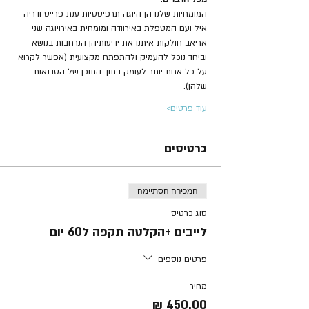
המומחיות שלנו הן היוגה תרפיסטיות ענת פרייס ודריה 
איל ועם המטפלת באירוודה ומומחית באירויוגה שני 
אריאב חולקות איתנו את ידיעותיהן הנרחבות בנושא 
וביחד נוכל להעמיק ולהתפתח מקצועית (אפשר לקרוא 
על כל אחת יותר לעומק בתוך התוכן של הסדנאות 
שלהן).
עוד פרטים>
כרטיסים
המכירה הסתיימה
סוג כרטיס
לייבים +הקלטה תקפה ל60 יום
פרטים נוספים
מחיר