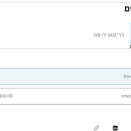
ם
דר' נטע-לי מור
אחד
נגהה