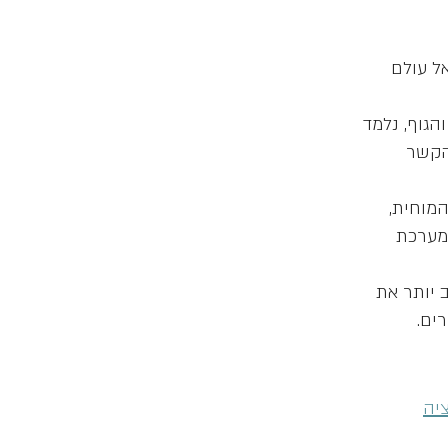
ל עולם
גוף, נלמד
 הקשר
מוחית,
 מערכת
 יותר את
יה