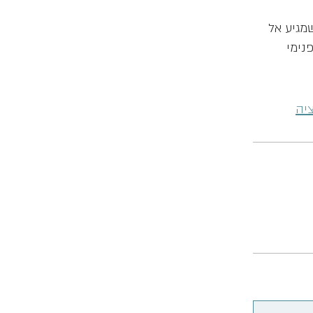
מגיע אל
נימי
יה