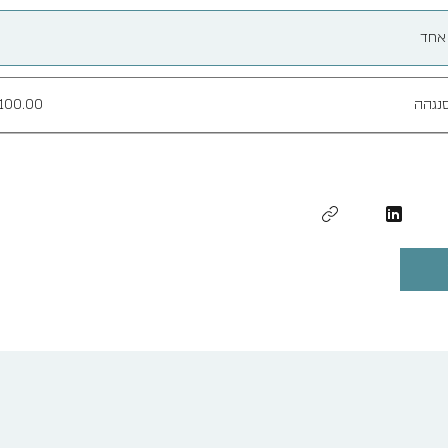
אחד
נגהה