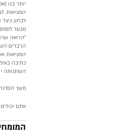
יותר בנו (א
המציאות. למצ
לבחון כיצד 
מבעד לסמסקר
"הרואה שרוי
הרבדים השונ
המציאות ואת
כתיבה באימו
משך הסדנה כ110 דק' בשלושה חלקים והיא כוללת לימוד תיאו
אתם יכולים 
המומחי