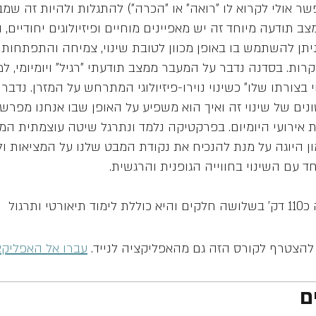
פשר אולי לקרוא לו "רואה" או "הכרה") להתגלות ולהיות זה שמב
ב תודעה מיוחד זה יש מאפיינים מוחיים ופיזיולוגים יחודיים, 
ניתן להשתמש בו באופן מכוון לטובת שינוי, צמיחה והתפתחות 
ות. בסדנה נדבר על המעבר ממצב תודעתי "רגיל" ויומיומי, ל
 בצורתו שלו" כשינוי נוירו-פיזיולוגי המתרחש על המזרן. נדבר 
ים של שינוי זה ואיך הוא משפיע על האופן שבו אנחנו מפרש
 אירועי היומיום. בפרקטיקה נלמד ונתרגל שיטה עוצמתית ה
ן היוגה על מנת להנכיח את נקודת המבט שלנו על המציאות ו
רטי ותרגול
להצטרף לקורס הזה גם מהאפליקציה לנייד.
עברו אל האפליקצ
ם