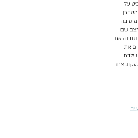
יט על
ומסקרן
מיטיבה
מצב שבו
ונחווה את
ים את
משלבת
לעקוב אחר
יה