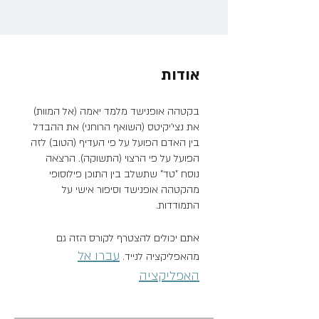
אודות
בקטהה אופנישד מלמד יאמה (אל המוות)
את נצי'יקיטס (השואף הרוחני) את ההבדל
בין האדם הפועל על פי העדיף (הטוב) לזה
הפועל על פי הרצוי (התשוקה). הרצאה
נוסח "טד" שתשלב בין התוכן פילוסופי
מהקטהה אופנישד וסיפור אישי על
התמודדות.
אתם יכולים להצטרף לקורס הזה גם
עברו אל
מהאפליקציה לנייד.
האפליקציה