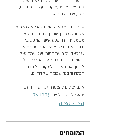
ובמערכת הבריאות. כל הרצאה מציעה
זווית ייחודית ומעמיקה – על התמודדות,
סיגל ביבר מזמינה אותנו להרצאה מרגשת
על המפגש בין אובדן, יוגה וחיים מלאי
משמעות. דרך מסע אישי וקולקטיבי –
נחקור את הפוטנציאל הטרנספורמטיבי
שבכאב, נכיר את דמותו של יאמה (אל
המוות ביוגה) ונגלה כיצד התרגול יכול
להפוך את האובדן למקור של חכמה,
חמלה והבנה עמוקה של החיים.
אתם יכולים להצטרף לקורס הזה גם
עברו אל
מהאפליקציה לנייד.
האפליקציה
המומחים