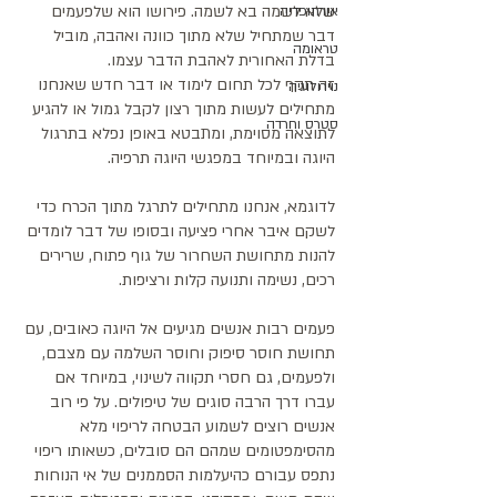
שלא לשמה בא לשמה. פירושו הוא שלפעמים 
אורתופדיה
דבר שמתחיל שלא מתוך כוונה ואהבה, מוביל 
טראומה
בדלת האחורית לאהבת הדבר עצמו. 
זה תקף לכל תחום לימוד או דבר חדש שאנחנו 
נוירולוגיה
מתחילים לעשות מתוך רצון לקבל גמול או להגיע 
סטרס וחרדה
לתוצאה מסוימת, ומתבטא באופן נפלא בתרגול 
היוגה ובמיוחד במפגשי היוגה תרפיה. 
לדוגמא, אנחנו מתחילים לתרגל מתוך הכרח כדי 
לשקם איבר אחרי פציעה ובסופו של דבר לומדים 
להנות מתחושת השחרור של גוף פתוח, שרירים 
רכים, נשימה ותנועה קלות ורציפות. 
פעמים רבות אנשים מגיעים אל היוגה כאובים, עם 
תחושת חוסר סיפוק וחוסר השלמה עם מצבם, 
ולפעמים, גם חסרי תקווה לשינוי, במיוחד אם 
עברו דרך הרבה סוגים של טיפולים. על פי רוב 
אנשים רוצים לשמוע הבטחה לריפוי מלא 
מהסימפטומים שמהם הם סובלים, כשאותו ריפוי 
נתפס עבורם כהיעלמות הסממנים של אי הנוחות 