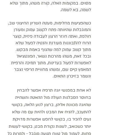
מסוים. במקומות האלה, קורה משהו, מתוך שלא 
לשמה, בא לשמה. 
כשהפציעות מחלימות, מעטה השריון החיצוני שב, 
והמוגבלות שהיוותה פתח לקשב עמוק ומעודן 
חולפת, ואתה חוזר הרצון לעבודה פיזית, קוצר 
הרוח להתבוננות מעודנת והנטיה לפעול שלא 
מתוך קשב עמוק למה שהגוף באמת מבקש.
ובכל זאת, משהו מהרכות נשאר, הפונטציאל 
לאפשרות לפעול בעדינות, מתוך תמיכה והרפיית 
המאמץ קיים שם, ומשהו מחוויית הריפוי נצבר 
ונשמר בזיכרון התאים. 
לא אחת במפגשי יוגה תרפיה אפשר להבחין 
בחוסר הסבלנות העולה מול ההאטה והשהייה 
שהיוגה מכוונת אליהן, ברצון לנוע הלאה, בקושי 
להתעכב, להניח את המבט ולהיות עם מה שלא 
נעים להכיר בו, בקושי לחפש אפשרות מדויקת 
יותר כשכואב, לשנות נקודת מבט, בקושי לעשות 
פחות, לעמוד מול טווח תנועה מוגבל - ולמרות כל 