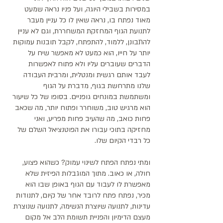
במסירות בשבילי היוגה, ועל פניו נראה שמעט 
מאוד נפתח בו, נראה שאין לו כל עניין מעבר 
לתנועת הגוף המחזקת המשחררת, וגם לא עניין 
להתבונן, ללמוד, להתפתח, לקבל תובנות עמוקות 
יותר על חייו, הוא כמעט לא מאפשר שיח על 
הדברים שעוברים עליו ולא פתוח לאפשרות 
לעבד אותם רגשית ומנטלית, ומרבית העבודה 
שלנו מתרחשת בגוף, מדברת על הגוף 
ומשתמשת במונחים גופניים. בסופו של כל שיעור 
הוא מרגיש טוב, משוחרר ופתוח יותר, מה שכאב 
פחות כואב, מה שהעיב פחות מפריע, ואני 
מחזיקה בתוכי עבורו את הפוטנציאל השלם של 
כל רבדי הקיום שלו. 
ומתי נפתח הפתח לשינוי עמוק? כשהוא פצוע, 
חולה, או כאוב. מתוך המוגבלות הפיזית שלא 
מאפשרת לו לעבוד עם הגוף באופן שבו הוא 
מכיר, נפתח פתח לרובד אחר של קיום, לתנודות 
עדינות, לתנועה שיוצרת הנשימה, לתנועה שנוצרת 
מעצם הדימיון והפניית תשומת הלב אל מקום 