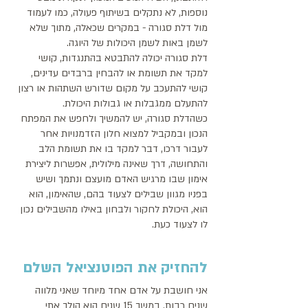
נוספות, לא נתקלים בשיתוף פעולה, כמו לעמוד 
מול דלת סגורה - במקרים שכאלה, מתוך שלא 
לשמן באות לשמן היכולות של היוגה.
דלת סגורה יכולה להתבטא בהתנגדות, קושי 
למקד את תשומת או להבחין ברבדים עדינים, 
קושי להתעכב על מקום שדורש השתהות או רצון 
להתעלם ממגבלות או גבולות היכולת. 
כשהדלת סגורה, יש להמשיך ולחפש את המפתח 
הנכון ובמקביל למצוא חלון הזדמנויות אחר 
לעבור דרכו, דבר למקד בו את תשומת הלב 
והתחושה, דרך שאינה מילולית, אפשרות ליצירת 
אימון שבו מרגיש האדם מועצם ונתמך ושיש 
בפניו מגוון שבילים לצעוד בהם, שהאימון, הוא 
הוא, היכולת לחקור ולבחון באילו מהשבילים נכון 
לו לצעוד כעת. 
להחזיק את הפוטנציאל השלם 
אני חושבת על אדם אחד מיוחד שאני מלווה 
שנים רבות. במשך 15 שנים הוא הולך אתי 