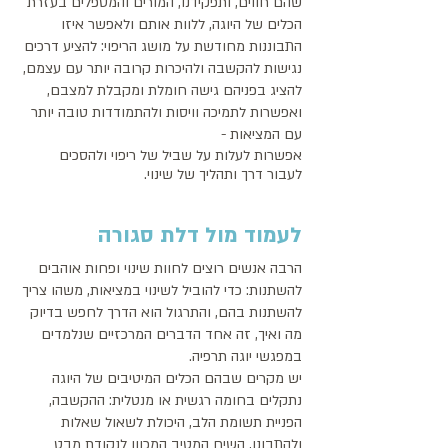
שהם חווים, ותפקידנו, המורים והמטפלים בעזרת 
הכלים של היוגה, ללוות אותם ולאפשר איזו 
התבוננות מחודשת על מושג הריפוי: להציע דרכים 
נגישות להקשבה ולהיכרות קרובה יותר עם עצמם, 
להציג בפניהם גישה חומלת ומקבלת למצבם, 
ואפשרות לתמיכה וויסות ולהתמודדות טובה יותר 
עם המציאות - 
אפשרות לעלות על שביל של ריפוי ולהסכים 
לעבור דרך ותהליך של שינוי. 
לעמוד מול דלת סגורה 
הרבה אנשים רוצים לחוות שינוי ופחות אוהבים 
להשתנות: כדי להוביל לשינוי במציאות, משהו צריך 
להשתנות בהם, והתרגול הוא הדרך לחפש בדיוק 
מה ואיך, זה אחד הדברים המרכזיים שנלמדים 
במפגשי יוגה תרפיה. 
יש מקרים שבהם הכלים המיטיבים של היוגה 
נתקלים בחומה רגשית או מנטלית: ההקשבה, 
הפניית תשומת הלב, היכולת לשאול שאלות 
ולהתבונן, השיח המטיב המכוון לנקודת מבט 